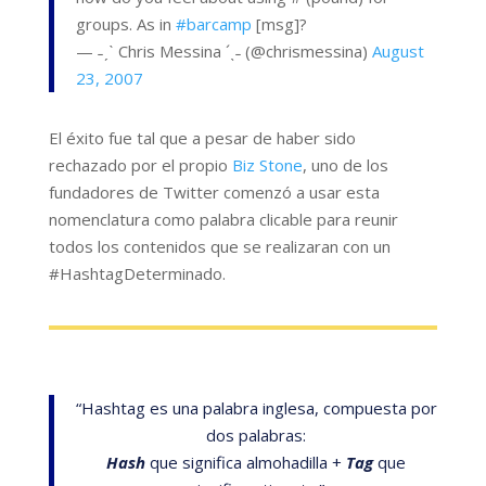
groups. As in
#barcamp
[msg]?
— ˗ˏˋ Chris Messina ´ˎ˗ (@chrismessina)
August
23, 2007
El éxito fue tal que a pesar de haber sido
rechazado por el propio
Biz Stone
, uno de los
fundadores de Twitter comenzó a usar esta
nomenclatura como palabra clicable para reunir
todos los contenidos que se realizaran con un
#HashtagDeterminado.
“Hashtag es una palabra inglesa, compuesta por
dos palabras:
Hash
que significa almohadilla +
Tag
que